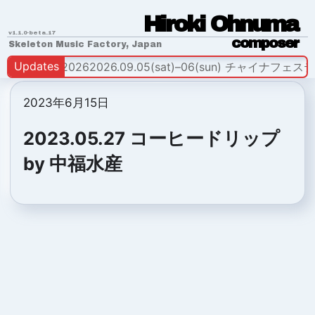
H
i
r
o
k
i
O
h
n
u
m
a
v1.1.0-beta.17
c
o
m
p
o
s
e
r
Skeleton Music Factory, Japan
Updates
ERSE FEST 2026
2026.09.05(sat)–06(sun) チャイナフェス
2023年6月15日
2023.05.27 コーヒードリップ
by 中福水産